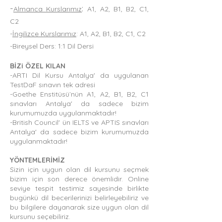
-
:
Almanca Kur
sları
mız
A1, A2, B1, B2, C1,
C2
-
İngilizce Kurslarımız
: A1, A2, B1, B
2, C1, C2
-Bireysel Ders: 1:1 Dil Dersi
BİZi ÖZEL KILAN
-ARTI Dil Kursu Antalya' da uygulanan
TestDaF sınavın tek adresi
-Goethe Enstitüsü`nün A1, A2, B1, B2, C1
sınavları Antalya' da sadece bizim
kurumumuzda uygulanmaktadır!
-British Council' ün IE
LTS ve APTIS sınavları
Antalya' da sadece bizim kurumumuzda
uygulanmaktadır!
YÖNTEMLERİMİZ
Sizin için uygun olan dil kursunu seçmek
bizim için son derece önemlidir. Online
seviye tespit testimiz sayesinde birlikte
bugünkü dil becerilerinizi belirleyebiliriz ve
bu bilgilere dayanarak size uygun olan dil
kursunu seçebiliriz.