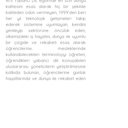
Artı Yabancı Dil, eğitimde en son dünya
kalitesini esas alarak hiç bir şekilde
kaliteden ödün vermeyen, 1999’den beri
her yıl teknolojik gelişmeleri takip
ederek sistemine uyumlayan, kendini
yenileyip sektörüne öncülük eden,
ülkemizdeki iş hayatını, dünya ile uyumlu
bir çizgide ve rekabeti esas alarak
öğrencilerine, mesleklerinde
kullanabilecekleri terminolojiyi öğreten,
öğrendikleri yabancı dili konuşabilen
uluslararası yöneticilerin yetiştirilmesine
katkıda bulunan, öğrencilerine günlük
hayatlarında ve dünya ile rekabet eden
iş hayatlarında kullanacakları güncel dili
en kısa sürede öğretmeyi hedeflemiş
köklü deneyimiyle evrensel kalitede bir
dil kursudur.