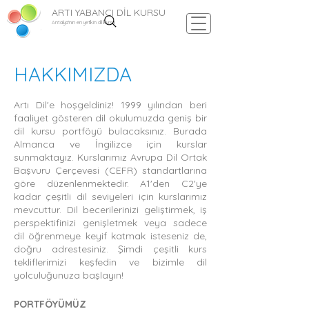
ARTI YABANCI DİL KURSU
Antalya'nın en yetkin dil kursu!
HAKKIMIZDA
Artı
D
il'e hoşgeldiniz! 1999 yılından beri
faaliyet gösteren dil okulumuzda geniş bir
dil kursu portföyü bulacaksınız. Burada
Almanca ve İngilizce için kurslar
sunmaktayız. Kurslarımız Avrupa Dil Ortak
Başvuru Çerçevesi (CEFR) standartlarına
göre düzenlenmektedir. A1'den C2'ye
kadar çeşitli dil seviyeleri için kurslarımız
mevcuttur. Dil becerilerinizi geliştirmek, iş
perspektifinizi genişletmek veya sadece
dil öğrenmeye keyif katmak isteseniz de,
doğru adrestesiniz. Şimdi çeşitli kurs
tekliflerimizi keşfedin ve bizimle dil
yolculuğunuza başlayın!
PORTFÖYÜMÜZ